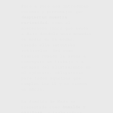
Poco a poco nos introducen
escenas y personajes que
despiertan nuestra
curiosidad
, como el
misterioso chico que ayuda
a Mare dándole unas monedas
en medio de la noche,
cuando ella intentaba
robárselas. Así como
también cuando la ayuda a
conseguir un trabajo y a
escapar del alistamiento en
el ejército, obligatorio
para todos aquellos que
cumplen los 18 y no tienen
un oficio.
La familia de Mare es
presentada como
humilde y
cariñosa
, y trabajadora.