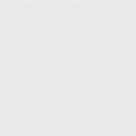
Mare no es un personaje que me
haya encantado, pero tampoco me
ha disgustado
. En este punto ha sido
una suerte poder conectar con ella.
Aunque en algunas ocasiones me
parecía un poco quejica, no me ha sido
difícil ponerme de su lado y saber
defenderla a ella y a su(s) causa(s).
Aunque viendo por dónde iban los tiros,
en muchas ocasiones me he
encontrado gritándole al libro
preguntando a Mare qué narices estaba
haciendo…
Por otro lado, y por mucho que mis
compañer@s de la lectura conjunta
dijeran lo contrario, me hice
Team Cal
al
instante. Esa aura tan misteriosa… esa
forma tan distante que deja entrever al
chico dulce y a la par que implacable