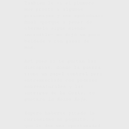
También le vi el plumero
muy pronto a algunos
personajes y ese apoteósico
final —porque a pesar de
olérmelo sigue siendo
increíble— me dejó un poco
baldada y con ganas de
más.
Así pues si te gustan las
distopías, donde la guerra
tiene un papel central pero
entremezclado con poderes
sobrenaturales y las
intrigas de la Corte, te
gustará
La Reina Roja
.
Espero haberte picado la
curiosidad un poquito, y
que le des una oportunidad