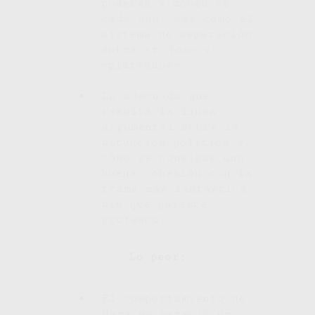
poderes y dones de
cada una, así como el
sistema de separación
entre «rojos» y
«plateados».
Lo adecuada que
resulta la línea
argumental sobre la
situación política y
cómo se consigue una
buena cohesión con la
trama más fantástica
sin que parezca
grotesco.
Lo peor:
El comportamiento de
Mare me pareció un