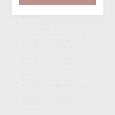
las artes de su don
mientras secretamente ayuda
a los rebeldes, la
Guardia
Escarlata
… Pero el precio a
pagar puede ser muy alto. Y
para colmo, Maven resultará
ser muy diferente a lo que
ella pensaba, un plateado
de pies a cabeza, lo que le
irá ablandando el corazón
poco a poco, y Cal la
pondrá entre la espalda y
la pared más de una vez. La
historia promete. Y hasta
aquí puedo leer. A partir
de aquí la
traición y los
secretos
formarán parte del
resto de la trama y te
dejarán varias veces sin
respiración.