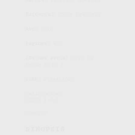
Autora:
Victoria Aveyard
Editorial:
Gran Travesía
Año:
2016
Páginas:
469
¿Es una serie?
Saga La
Reina Roja I
ISBN:
8494411020
Calificación:





3.5/5
Comprar
SINOPSIS