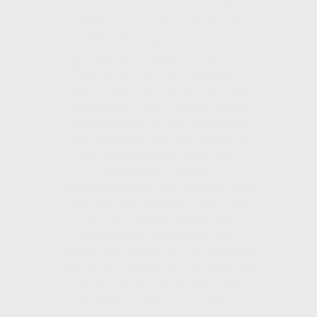
la lleva a la corte. Allí
demuestra tener poderes
especiales, los cuales
resultan insólitos para
alguien del pueblo. Ello la
convierte en una anomalía
que llama la atención del
mismísimo rey. Éste desea
aprovechar en su beneficio
los poderes de la joven y
la hace pasar por una
princesa, quien
supuestamente se casará con
uno de sus hijos. Una vez
en la corte, Mare se
convierte en parte del
mundo de plata y, de manera
secreta, ayuda a la Guardia
Escarlata, un grupo que
prepara una rebelión.