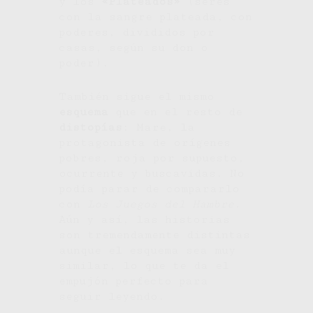
y los
«Plateados»
(seres
con la sangre plateada, con
poderes, divididos por
casas, según su don o
poder).
También sigue el mismo
esquema
que en el resto de
distopías
: Mare, la
protagonista de orígenes
pobres, roja por supuesto,
ocurrente y buscavidas. No
podía parar de compararlo
con
Los Juegos del Hambre
.
Aún y así, las historias
son tremendamente distintas
aunque el esquema sea muy
similar, lo que te da el
empujón perfecto para
seguir leyendo.