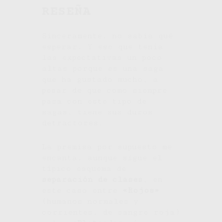
RESEÑA
Sinceramente, no sabía qué
esperar. Y eso que tenía
las expectativas un poco
altas porque es una saga
que ha gustado mucho, a
pesar de que como siempre
pasa con este tipo de
sagas, tiene sus duros
detractores.
La premisa por supuesto me
encanta, aunque sigue el
típico esquema de
separación de clases
, en
este caso entre
«Rojos»
(humanos normales y
corrientes, de sangre roja)