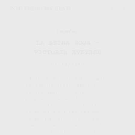
INTO THE BOOKS' HEART
Reseñas
LA REINA ROJA –
VICTORIA AVEYARD
02/12/2020
¡Hola de nuevo! Esta semana
traigo un libro que leí
recientemente. Me he
propuesto dejar de
procrastinar, porque luego
se me olvidan las tramas y
se me juntan las lecturas…
y es un caos. Además es la
primera lectura conjunta