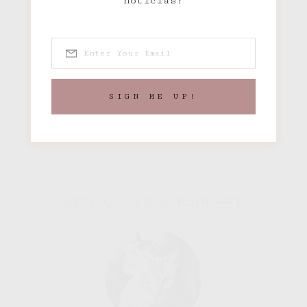
noticias?
Pack «Pila de libros»
SIGN ME UP!
Descargar
@INTOTHEBOOKSHEART