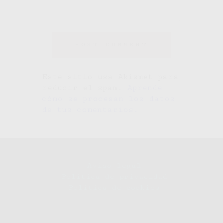
Este sitio usa Akismet para
reducir el spam.
Aprende
cómo se procesan los datos
de tus comentarios.
Aviso legal
Política de privacidad
Política de cookies