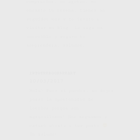
comprarlos, se agotan, me
encantó tu reseña, tienes un
seguidor más y te invito a
visitar mi blog, la saga es
increíble y seguro te
sorprenderá, saludos.
INTOTHEBOOKSHEART
20/03/2017
Hola! Pues si puedes, no dejes
pasar la oportunidad de
leerlos porque son
maravillosos! Nos seguimos y
estaré atenta a tus posts
Un saludo!