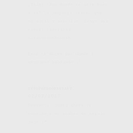
¡Vale! ¿Por dónde te iría bien
a ti? Yo propongo insta, que
es fácil y sencillo. Tengo una
cuenta literaria:
elrincondehannah.
Pero tú dices por donde y
seguimos hablando ;).
INTOTHEBOOKSHEART
02/02/2017
Perfecto, justo ahora te
escribo y me acabas de seguir
jaja :*