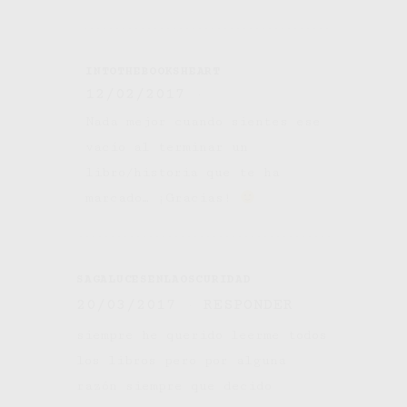
INTOTHEBOOKSHEART
12/02/2017
Nada mejor cuando sientes ese
vacío al terminar un
libro/historia que te ha
marcado… ¡Gracias!
SAGALUCESENLAOSCURIDAD
20/03/2017
RESPONDER
siempre he querido leerme todos
los libros pero por alguna
razón siempre que decido