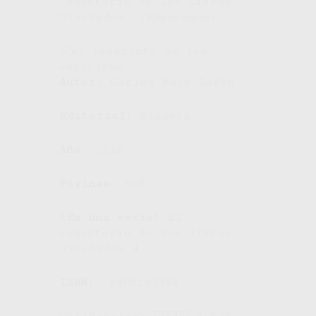
Cementerio de los Libros
Olvidados. ¡Empecemos!
Autor:
Carlos Ruiz Zafón
Editorial:
Planeta
Año:
2016
Páginas:
928
¿Es una serie?
El
cementerio de los libros
olvidados 4
ISBN:
8408163388