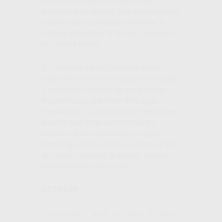
Alicia Gris, un alma nacida de las
sombras de la guerra, para conducirlos al
corazón de las tinieblas y desvelar la
historia secreta de la familia… aunque a
un terrible precio.
El Laberinto de los Espíritus
es un
relato electrizante de pasiones, intrigas
y aventuras. A través de sus páginas
llegaremos al gran final de la saga
iniciada con
La Sombra del Viento
, que
alcanza aquí toda su intensidad y
calado, a la vez que dibuja un gran
homenaje al mundo de los libros, al arte
de narrar historias y al vínculo mágico
entre la literatura y la vida.
OPINIÓN
Intentaré ser lo más breve