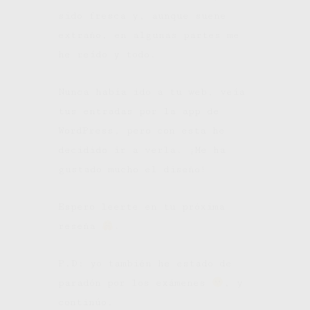
sido fresca y, aunque suene
extraño, en algunas partes me
he reído y todo.
Nunca había ido a tu web, veía
tus entradas por la app de
WordPress, pero con esta he
decidido ir a verla. ¡Me ha
gustado mucho el diseño!
Espero leerte en tu próxima
reseña
.
P.D: yo también he estado de
paradón por los exámenes
, y
continúo.