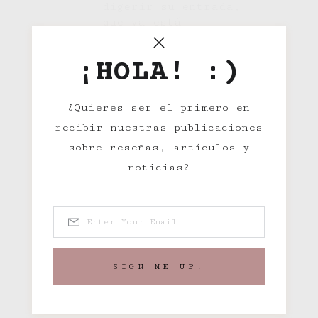
digerir su entrada,
que ya está
saliendo.
¡HOLA! :)
Ficción
Gótica
¿Quieres ser el primero en
recibir nuestras publicaciones
Histórica
Policíaca
sobre reseñas, artículos y
noticias?
Terror
0
LIKE
5 MINS READ
265 VIEWS
SIGN ME UP!