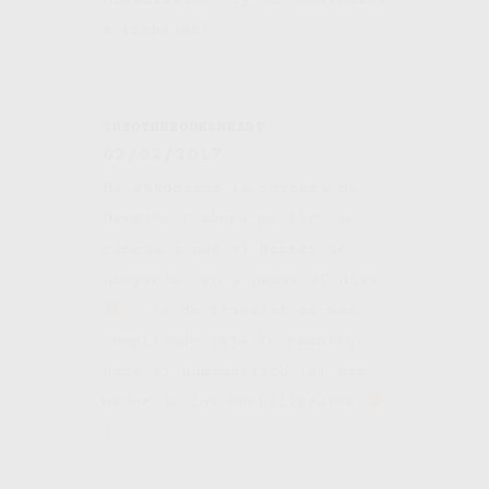
o trabajas?
INTOTHEBOOKSHEART
02/02/2017
He estudiado la carrera de
Derecho y ahora me tiro de
cabeza a por el Máster de
Abogacía, en a penas 20 días
, lo de trabajar es más
complicado jaja Yo también
hice el humanístico (el más
mejor de los bachilleratos
).