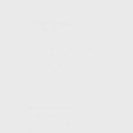
INTOTHEBOOKSHEART
02/02/2017
Ostras, ¡muchas gracias por
tu comentario!
Me alegro
mucho de haberte hecho reír
Viene bien en época de
exámenes… ¿Te puedo preguntar
qué estudias?
HANNAH DEL PUEYO
02/02/2017
Primero de bachillerato
humanístico, ¿y tú? ¿estudias