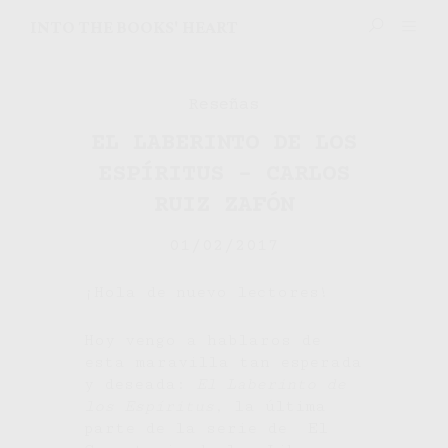
INTO THE BOOKS' HEART
Reseñas
EL LABERINTO DE LOS
ESPÍRITUS – CARLOS
RUIZ ZAFÓN
01/02/2017
¡Hola de nuevo lectores!
Hoy vengo a hablaros de
esta maravilla tan esperada
y deseada:
El Laberinto de
los Espíritus
, la última
parte de la serie de El