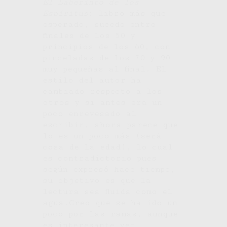
El Laberinto de los
Espíritus
: libro más que
esperado, sucede entre
finales de los 50 y
principios de los 60, con
pinceladas de los 70 y 90
muy pequeñas al final. El
estilo del autor ha
cambiado respecto a los
otros y si antes era un
poco enrevesado al
escribir, ahora parece que
lo es un poco más (será
cosa de la edad), lo cual
es contradictorio pues
según expresó hace tiempo,
su objetivo es que la
lectura sea fluida como el
agua.Creo que se ha ido un
poco por las ramas, aunque
es interesante ver