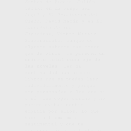
Sombra de Viento
, Julián
Carax; en
El Juego del
Ángel
y
El Prisionero del
Cielo
, David Marín y en
El
Laberinto de los
Espíritus,
Victor Mataix.
Sinceramente, aunque de
algunos sabemos más cosas
que de otros, me parecen un
acierto total como eje de
las novelas
, les da
continuidad aún siendo
libros que se pueden leer
individualmente y porque
son personajes a los que sí
o sí, les coges cariño y no
puedes evitar sentir
empatía por ellos, lo que
hace la trama más
sentimental y que te
acerques más a la historia.