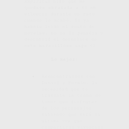
Espíritus
hizo que me
quedara abrazada a él en
silencio durante un rato
cuando lo acabé. Si ya
habéis leído el resto de
novelas, no os lo penséis y
descubrid el desenlace de
esta maravillosa saga <3
Lo mejor:
Reencontrarnos con
Daniel y Fermín, la
necesidad que te
trasmite la trama de
tener que disfrutar
de los personajes
sabiendo que será la
última vez que
compartirás vivencias