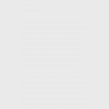
Calificación:





4.5/5
Comprar
SINOPSIS
En la Barcelona de finales de los años
50, Daniel Sempere ya no es aquel niño
que descubrió un libro que habría de
cambiarle la vida entre los pasadizos del
Cementerio de los Libros Olvidados. El
misterio de la muerte de su madre
Isabella ha abierto un abismo en su
alma del que su esposa Bea y su fiel
amigo Fermín intentan salvarle.
Justo cuando Daniel cree que está a un
paso de resolver el enigma, una conjura
mucho más profunda y oscura de lo
que nunca podría haber imaginado
despliega su red desde las entrañas del
Régimen. Es entonces cuando aparece