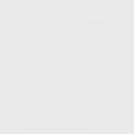
insistente los del resto de
libros pero esta vez la
trama principal la dirige
un personaje nuevo:
Alicia
Gris
. Un personaje tan bien
construido como suena su
nombre. Quizá le haya
faltado un poco de
profundidad. Le acompaña el
Capitán Vargas
, un serio
policía al que le coges
cariño al instante. De
verdad, amor infinito por
él. Y a vosotros, ¿qué
personaje os ha tocado el
corazoncito? ¡Dejad un
comentario para ver si
coincidimos!
El Laberinto de los