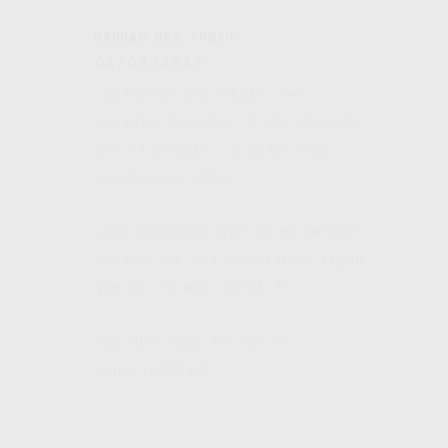
HANNAH DEL PUEYO
02/02/2017
¡Andaaaa! Que chulo, me
encanta derecho <3 (me decanto
por el penal), y madre mía,
suerte con ello
.
¡Por supuesto que es el mejor!
Aunque los del científico digan
que es el más fácil
.
¿En que rama te vas a
especializar?