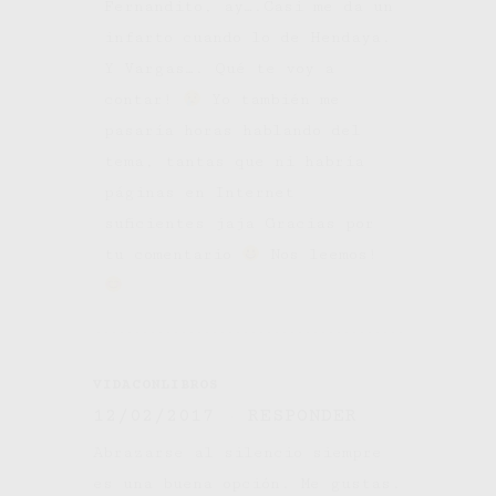
Fernandito, ay….Casi me da un
infarto cuando lo de Hendaya.
Y Vargas…. Qué te voy a
contar!
Yo también me
pasaría horas hablando del
tema, tantas que ni habría
páginas en Internet
suficientes jaja Gracias por
tu comentario
Nos leemos!
VIDACONLIBROS
12/02/2017
RESPONDER
Abrazarse al silencio siempre
es una buena opción. Me gustas.