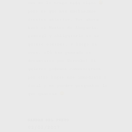
ves no lo tengo nada claro
pero es que hay muchísimos
frentes abiertos. Por ahora
haré el Máster de Abogacía,
general y obligatorio si se
quiere ejercer, y luego ya
veré. ¿Tú has pensado en
decantarte por Derecho? Si
quieres podemos comunicarnos
por otro lugar más inmediato y
fácil y me puedes preguntar lo
que quieras
HANNAH DEL PUEYO
02/02/2017