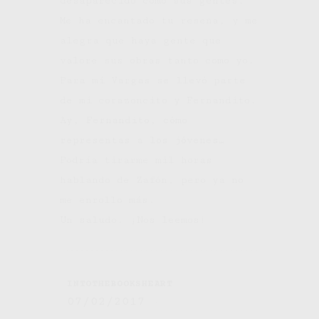
desaparecido como sus gentes.
Me ha encantado tu reseña, y me
alegra que haya gente que
valore sus obras tanto como yo.
Para mí Vargas se llevó parte
de mi corazoncito y Fernandito.
Ay, Fernandito, cómo
representas a los jóvenes…
Podría tirarme mil horas
hablando de Zafón, pero ya no
me enrollo más.
Un saludo. ¡Nos leemos!
INTOTHEBOOKSHEART
07/02/2017