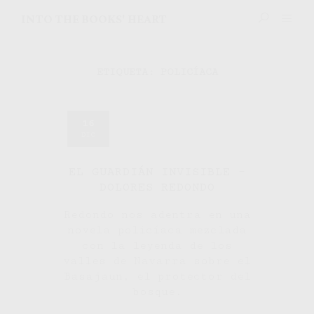
INTO THE BOOKS' HEART
ETIQUETA:
POLICÍACA
16
DIC
EL GUARDIÁN INVISIBLE –
DOLORES REDONDO
Redondo nos adentra en una
novela policíaca mezclada
con la leyenda de los
valles de Navarra sobre el
Basajaun, el protector del
bosque.