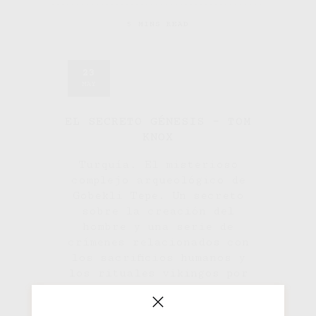
5 MINS READ
23
MAY
EL SECRETO GÉNESIS – TOM
KNOX
Turquía. El misterioso
complejo arqueológico de
Gobekli Tepe. Un secreto
sobre la creación del
hombre y una serie de
crímenes relacionados con
los sacrificios humanos y
los rituales vikingos por
esconder el secreto del
génesis.