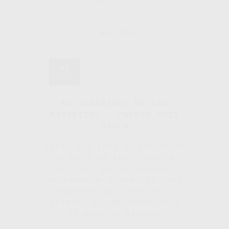
7 MINS READ
01
FEB
EL LABERINTO DE LOS
ESPÍRITUS – CARLOS RUIZ
ZAFÓN
Zafón nos trae el broche de
oro para su gran obra. La
historia que ha movido a
millones de almas. El final
esperado para Daniel y
Fermín, la introducción y
el final de Alicia.