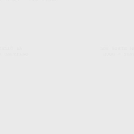
S READ
248 VIEWS
ERDIÓ LA
LOS SIETE M
R CASTILLO
HUGO – TAY