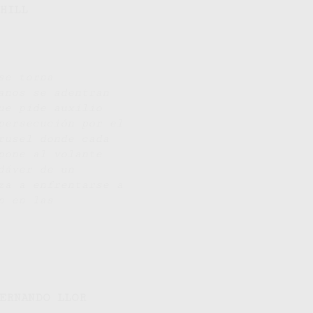
HILL
se torna
anos se adentran
ue pide auxilio
persecución por el
rusel donde cada
pone al volante
dáver de un
za a enfrentarse a
n en las
ERNANDO LLOR