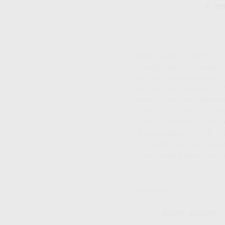
A T
Una puerta que da
sangrienta cuando
en un laberíntico
entre la maleza. 
desierto de Nevad
vuelta tiene cons
para llevar lectu
plesiosaurio en l
la idea de su pro
profundidades acu
Comprar
PLOT POINT
,