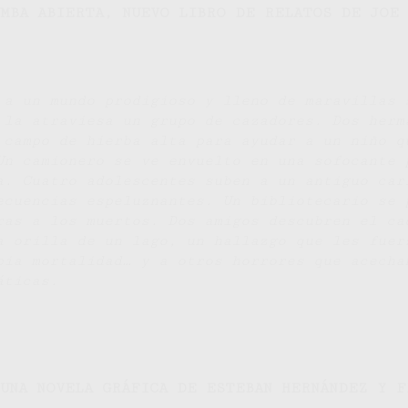
UMBA ABIERTA
, NUEVO LIBRO DE RELATOS DE JOE 
 a un mundo prodigioso y lleno de maravillas 
 la atraviesa un grupo de cazadores. Dos herm
 campo de hierba alta para ayudar a un niño q
Un camionero se ve envuelto en una sofocante 
a. Cuatro adolescentes suben a un antiguo car
ecuencias espeluznantes. Un bibliotecario se 
ras a los muertos. Dos amigos descubren el ca
a orilla de un lago, un hallazgo que les fuer
pia mortalidad… y a otros horrores que acecha
áticas.
 UNA NOVELA GRÁFICA DE ESTEBAN HERNÁNDEZ Y F