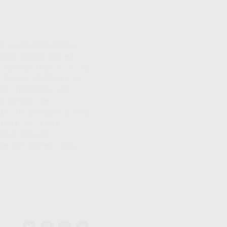
a contemporánea.
tinciones en el
 excepcional, a la
 Annie Dillard o
ra indómita ha
a serie de
de la poesía y del
jada de toda
ructíferos:
ue se hacen voz,