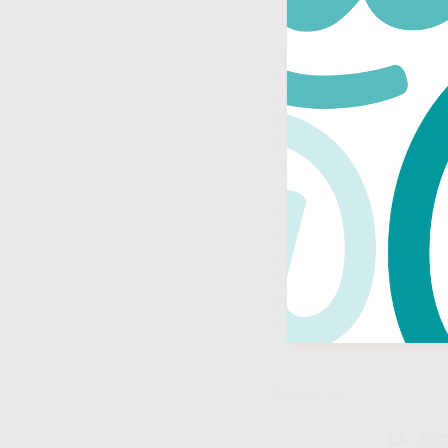
«Dios había muert
había muerto. La 
había muerto. El 
Muchísimas cosas 
La vida todavía n
racial no había m
Así comienza el s
literarios más ex
fantasmas aunque 
luminosa mañana d
posmilenio, y tra
personas reales, 
Comprar
LA ES