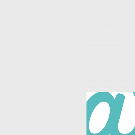
Holly Black, la a
visión más profun
Cardan. Esta hist
príncipe cruel y 
íntimos, vividos 
la perspectiva de
Esta nueva entreg
de nuevo el roman
lectores de todo 
todo color que co
tanto para fans c
Comprar
INVIERNO
ES