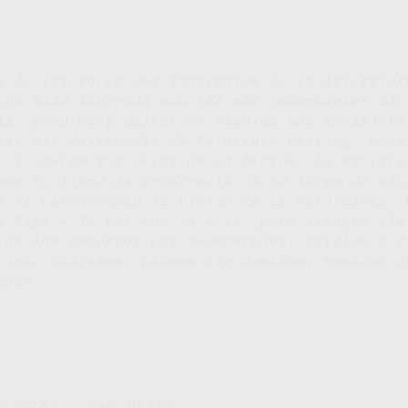
a de las voces más influyentes de la literatur
 ha sido laureada con las más importantes dis
ía, pero Mary Oliver es también una ensayista
uras más destacadas de la nature writing, como
. Y, entre sus obras de no ficción, La escritu
omo su libro de referencia. A lo largo de est
a va conformando su visión de la naturaleza, 
e liga a la una con la otra, pero siempre ale
 de los recursos más inesperados, vitales y f
cipio azarosos, paseos sin destino, sonidos q
ornan…