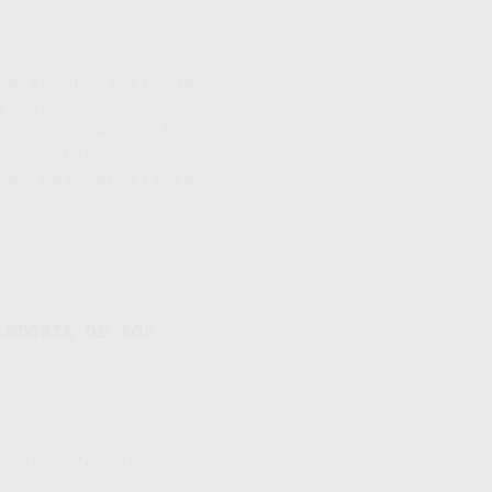
an en una serie de
gulan a la
e y los suyos, La
í que han
ner más importante
fecto.
ISTORIA DE
LOS
 joven feérico con