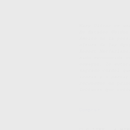
Mary Oliver es un
En Estados Unidos
ámbito de la poes
altura de las fig
Robert Macfarlane
sido reconocida c
ensayos, la autor
sagrado cordel qu
teoría y a partir
recuerdos en prin
lecturas que ret
Comprar