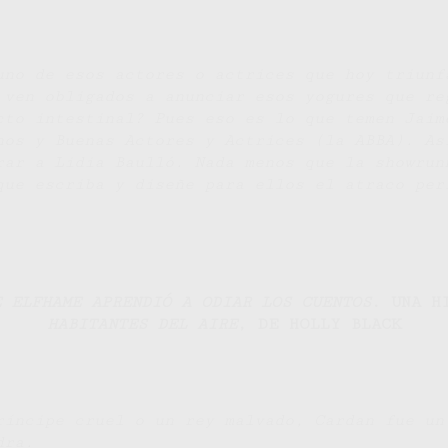
uno de esos actores o actrices que hoy triunf
 ven obligados a anunciar esos yogures que re
cto intestinal? Pues eso es lo que temen Jaim
nos y Buenas Actores y Actrices (la ABBA). As
ar a Lidia Baulló. Nada menos que la showrun
que escriba y diseñe para ellos el atraco per
E ELFHAME APRENDIÓ A ODIAR LOS CUENTOS
. UNA H
HABITANTES DEL AIRE
, DE HOLLY BLACK
ríncipe cruel o un rey malvado, Cardan fue un
dra.