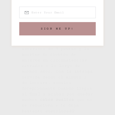
puede relacionarse con
hechos que pasaron 17 años
atrás, y con el misterioso
secuestrador
. Nos
encontramos con un grupo
SIGN ME UP!
misterioso de
características sectarias
que se identifica con una
asterisco de 9 puntas y la
muertes de cientos de
mujeres en circunstancias
extrañas a lo largo de
muchos años. Con la intriga
servida desde el minuto 1
de lectura, resulta
decepcionante cuando llegas
al final y acaban por quedar
muchos
cabos sueltos
que no
se resuelven y te deja
bastante descolocad@.