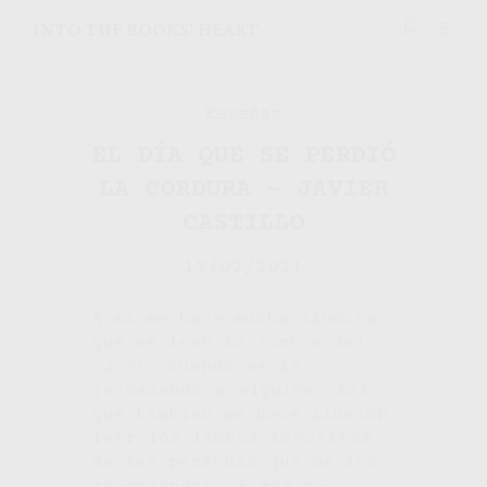
INTO THE BOOKS' HEART
Reseñas
EL DÍA QUE SE PERDIÓ
LA CORDURA – JAVIER
CASTILLO
17/02/2021
A mi me hace mucha ilusión
que se lean
La sombra del
viento
cuando se la
recomiendo a alguien. Así
que también me hace ilusión
leer los libros favoritos
de las personas que me los
recomiendan. Y más si