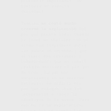
personaje importante. Su
historia no resulta
verosímil.
También
me costó mucho
creerme la explicación
del
por qué pasaba todo. Cuando
se tiene un thriller con un
ritmo tan trepidante entre
las manos es necesario que
el texto sea coherente y
cohesionado, que no cueste
trabajo entender el por qué
de todo. Aunque nos
encontramos en un entorno
sectario, es difícil ver
por qué razones iban los
integrantes a creer la
ideología de la misma. Para
eso no se da explicación,
ni por qué se rompen los