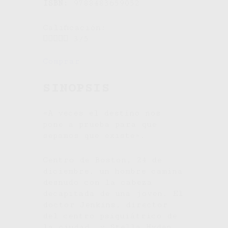
ISBN:
9788483659052
Calificación:





3/5
Comprar
SINOPSIS
«A veces el destino nos
pone a prueba para que
sepamos que existe».
Centro de Boston, 24 de
diciembre, un hombre camina
desnudo con la cabeza
decapitada de una joven. El
doctor Jenkins, director
del centro psiquiátrico de
la ciudad, y Stella Hyden,