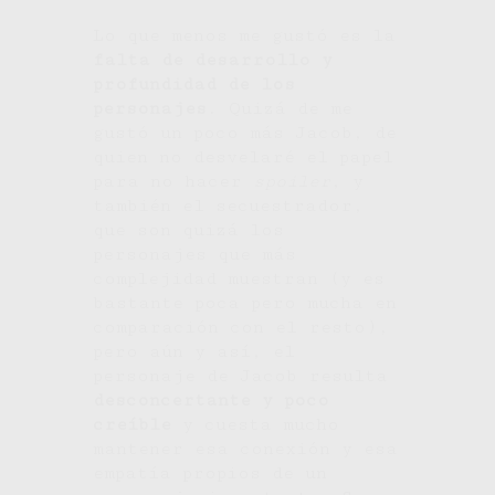
Lo que menos me gustó es la
falta de desarrollo y
profundidad de los
personajes
. Quizá de me
gustó un poco más Jacob, de
quien no desvelaré el papel
para no hacer
spoiler
, y
también el secuestrador,
que son quizá los
personajes que más
complejidad muestran (y es
bastante poca pero mucha en
comparación con el resto),
pero aún y así, el
personaje de Jacob resulta
desconcertante y poco
creíble
y cuesta mucho
mantener esa conexión y esa
empatía propios de un