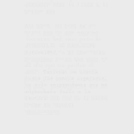
entender toda la trama a la
perfección.
Así pues, no será ni de
cerca una de las mejores
lecturas del año, pero ha
despertado la suficiente
curiosidad
en mí como para
necesitar saber qué pasa en
El día que se perdió el
amor
.
Teniendo en cuenta
todos los puntos negativos,
ha sido sorprendente que me
enganchara tanto a la
lectura
así que no le puedo
negar la segunda
oportunidad.