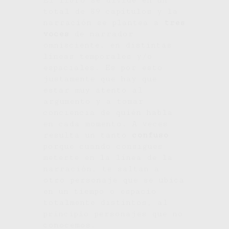
El libro se divide en un
total de 89 capítulos y la
narración se plantea a
tres
voces
de narrador
omnisciente, en distintas
líneas temporales y/o
espaciales. Es por esto
justamente que hay que
estar muy atento al
argumento y a tomar
conciencia de quién habla
en cada momento. A veces
resulta un tanto
confuso
porque cuando consigues
meterte en la línea de la
narración, te saltan a
otro personaje que se ubica
en un tiempo o espacio
totalmente distintos, al
principio personajes que no
conocemos.