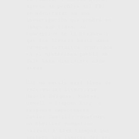
agente de perfiles del FBI,
se adentrarán en una
investigación que pondrá en
juego sus vidas, su
concepción de la cordura y
que los llevará hasta unos
sucesos fortuitos ocurridos
en el misterioso pueblo de
Salt Lake diecisiete años
atrás.
Con un estilo ágil lleno de
referencias literarias -
García Márquez, Auster,
Orwell o Stephen King- e
imágenes impactantes,
Javier Castillo construye
un
thriller
romántico
narrado a tres tiempos que
explora los límites del ser