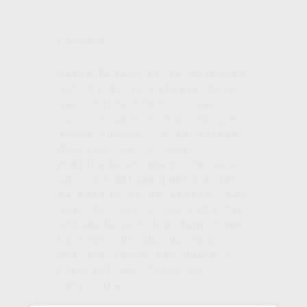
Comprar
Alice Kellen es la aclamada
autora de la bilogía
Deja
que ocurra
(
Todo lo que
nunca fuimos
y
Todo lo que
somos juntos
), y la novela
Nosotros en la luna
,
publicada en enero de este
año. Su última publicación
el pasado 25 de agosto,
Las
alas de Sophie
, ha sido tan
aclamada por los fans como
el resto de sus novelas,
por ese toque tan dulce y
especial que tiene su
escritura.