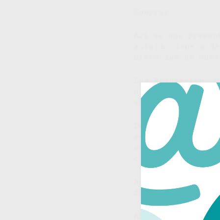
Comprar
Así se nos prese
autora viene a d
historias de nues
Los Bridgerton, u
histórica románti
abecedario, vuelv
De la mano de la 
segundos epílogos
adicional sobre l
clan Bridgerton, 
Además, no os olv
Shonda Rhimes, ll
Así que, si os en