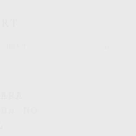
ART
CONTACTO
PARA
ND» NO
L