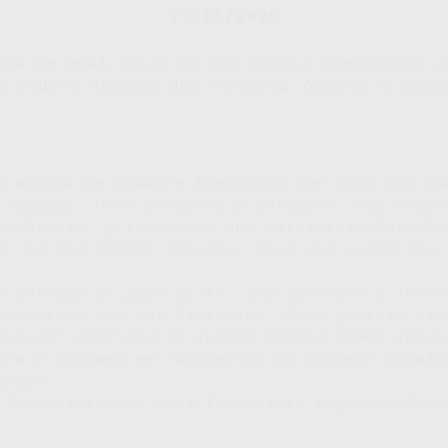
17/11/2020
sta un final feliz en una novela romántica? ¿
ué ocurre después del
vivieron felices y comi
a autora de romance histórico que creó una fa
 familia. Ocho hermanos y hermanas, sus conso
 sobrinas, y también a una matriarca adorable
n, no una simple familia, sino una auténtica 
o novelas de gran éxito, los lectores y lecto
enamorado con sus historias. Pero querían más
autora: ¿Qué ocurre luego? ¿Acaba Simon leyen
sca y Michael se convierten en padres? ¿Realme
inal?
 los amantes de esta fascinante saga estaban 