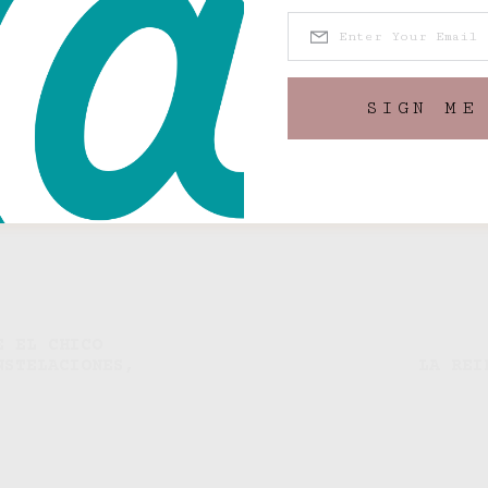
ica compilación, que ya está a la venta en v
 enlace anterior.
SIGN ME
S READ
322 VIEWS
E EL CHICO
NSTELACIONES,
LA REI