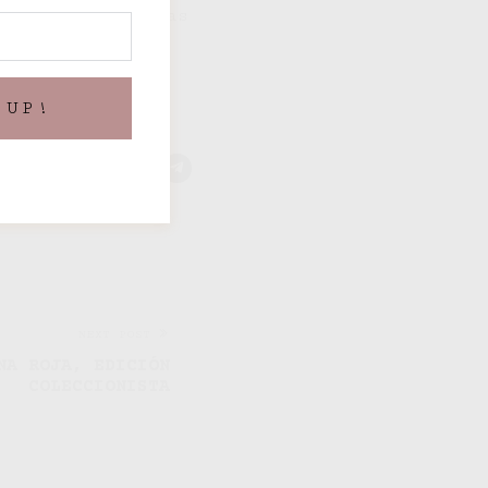
uestras librerías
 UP!
NEXT POST
NA ROJA, EDICIÓN
COLECCIONISTA