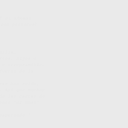
Y si además
eron perdices
?
milia…
rtes, hijos e
 e irreprimible…
fuerza de la
ras han reído,
. Así que muchos
do las cartas de
nte “el final”
esperando.”