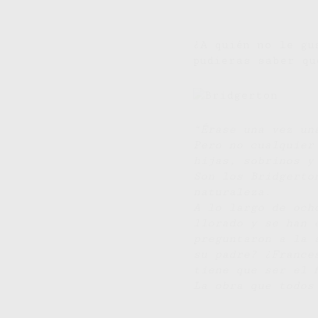
¿A quién no le gu
pudieras saber q
“Érase una vez un
Pero no cualquier
hijas, sobrinos y
Son los Bridgerto
naturaleza.
A lo largo de och
llorado y se han 
preguntaron a la 
su padre? ¿France
tiene que ser el f
La obra que todos