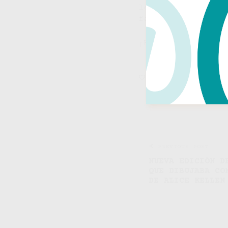
leer esta fantást
favoritas y en el
¡Hasta pronto!
0
LIKE
2 MIN
PREVIOUS POST
NUEVA EDICIÓN D
QUE DIBUJABA CO
DE ALICE KELLEN