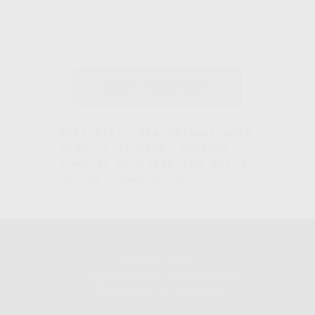
Este sitio usa Akismet para
reducir el spam.
Aprende
cómo se procesan los datos
de tus comentarios.
Aviso legal
Política de privacidad
Política de cookies