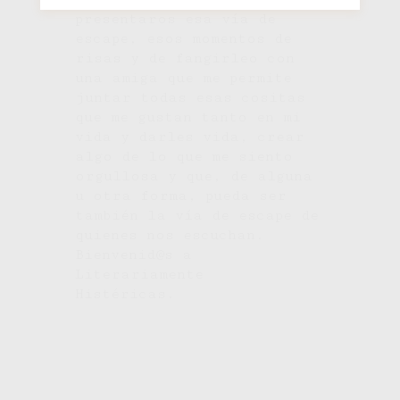
presentaros esa vía de
escape, esos momentos de
risas y de fangirleo con
una amiga que me permite
juntar todas esas cositas
que me gustan tanto en mi
vida y darles vida, crear
algo de lo que me siento
orgullosa y que, de alguna
u otra forma, pueda ser
también la vía de escape de
quienes nos escuchan.
Bienvenid@s a
Literariamente
Histéricas.