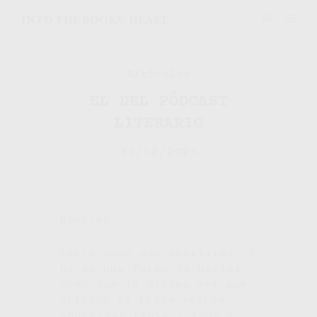
INTO THE BOOKS' HEART
Artículos
EL DEL PÓDCAST
LITERARIO
31/12/2023
Hobbies.
Llevo años sin aburrirme. Y
no es una forma de hablar.
Creo que la última vez que
utilicé la frase «estoy
aburrida» tenía 7 años y