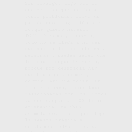
Sin embargo, algo con lo
que pensaba que no iba a
tener problemas, lleva un
par de años angustiándome.
Porque quiero hacerlo
TODO. Y como ya sabéis, a
todo no se llega a no ser
que puedas desdoblarte en 7
personas y puedas hacer que
los días tengan 50 horas,
porque por desgracia hay
que trabajar, comer y
dormir. Así que todas las
frustraciones, sobre todo
relacionadas con los libros
ya que ocupan un 70% de mi
existencia, se iban
acumulando. Hasta que llegó
la semana trágica y
estábamos tod@s al borde